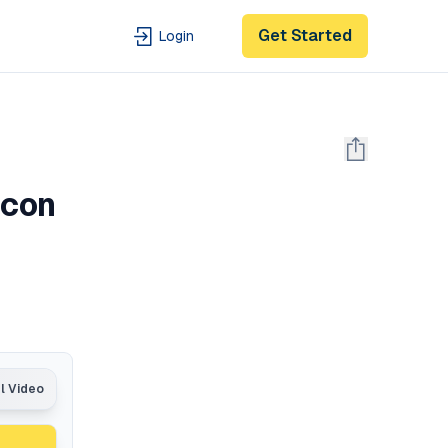
Get Started
Login
 con
al Video