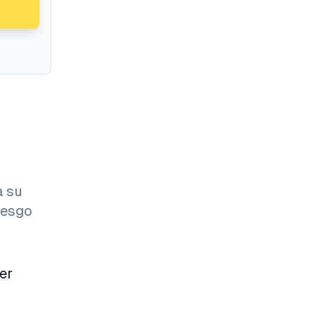
a su
iesgo
er