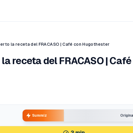
erto la receta del FRACASO | Café con Hugothester
la receta del FRACASO | Café
Summiz
Origin
2
min