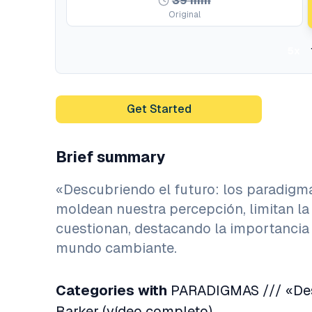
39
min
Original
5x
Get Started
Brief summary
«Descubriendo el futuro: los paradigm
moldean nuestra percepción, limitan la 
cuestionan, destacando la importancia
mundo cambiante.
Categories with
PARADIGMAS /// «Desc
Barker (vídeo completo)