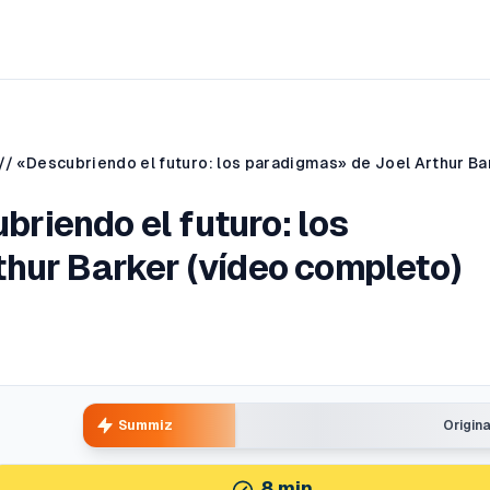
iendo el futuro: los
hur Barker (vídeo completo)
Summiz
Origin
8
min