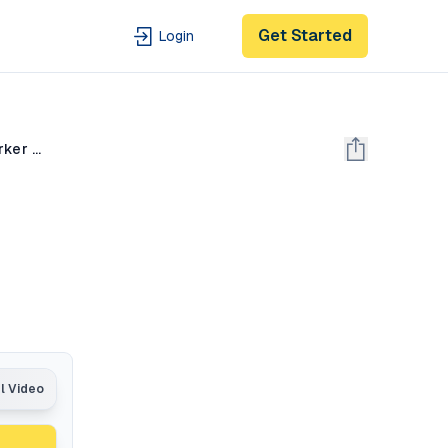
Get Started
Login
PARADIGMAS /// «Descubriendo el futuro: los paradigmas» de Joel Arthur Barker (vídeo completo)
al Video