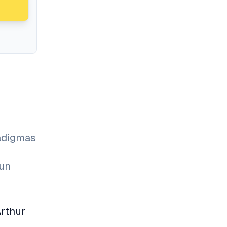
radigmas
 un
rthur