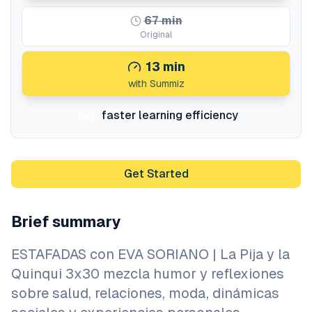
67
min
Original
13
min
with Summiz
faster learning efficiency
5x
Get Started
Brief summary
ESTAFADAS con EVA SORIANO | La Pija y la
Quinqui 3x30 mezcla humor y reflexiones
sobre salud, relaciones, moda, dinámicas