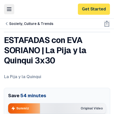
Get Started
Toggle Menu
Society, Culture & Trends
ESTAFADAS con EVA
SORIANO | La Pija y la
Quinqui 3x30
La Pija y la Quinqui
Save
54
minutes
Summiz
Original Video