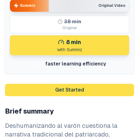
Summiz
Original Video
38
min
Original
8
min
with Summiz
faster learning efficiency
5x
Get Started
Brief summary
Deshumanizando al varón cuestiona la
narrativa tradicional del patriarcado,