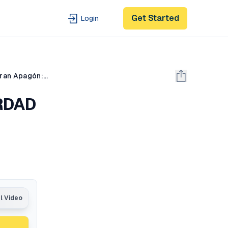
Get Started
Login
The Wild Project #328 - Operador Nuclear | Toda la VERDAD sobre el Gran Apagón: Culpables y Solución
ERDAD
al Video