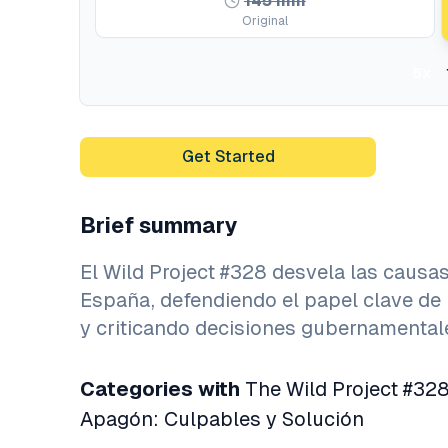
145
min
Original
5x
Get Started
Brief summary
El Wild Project #328 desvela las causas
España, defendiendo el papel clave de l
y criticando decisiones gubernamentale
Categories with
The Wild Project #32
Apagón: Culpables y Solución