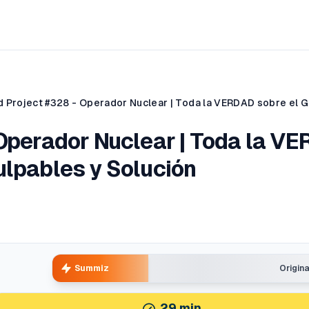
 Operador Nuclear | Toda la V
ulpables y Solución
Summiz
Origin
29
min