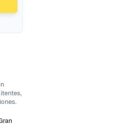
en
itentes,
iones.
 Gran