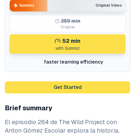
Summiz
Original Video
259
min
Original
52
min
with Summiz
faster learning efficiency
5x
Get Started
Brief summary
El episodio 264 de The Wild Project con
Anton Gómez Escolar explora la historia,