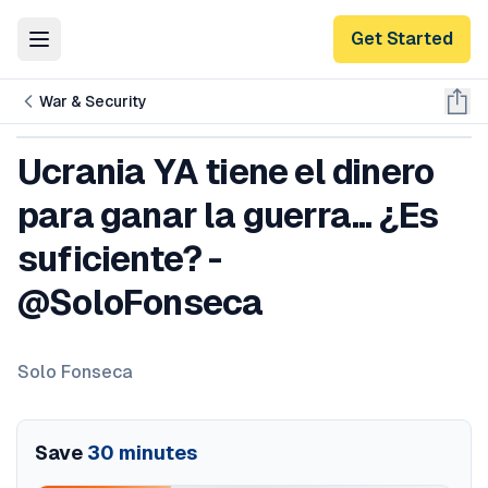
Get Started
Toggle Menu
War & Security
Ucrania YA tiene el dinero
para ganar la guerra... ¿Es
suficiente? -
@SoloFonseca
Solo Fonseca
Save
30
minutes