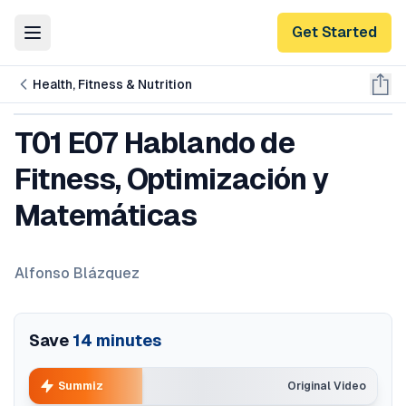
Get Started
Toggle Menu
Health, Fitness & Nutrition
T01 E07 Hablando de
Fitness, Optimización y
Matemáticas
Alfonso Blázquez
Save
14
minutes
Summiz
Original Video