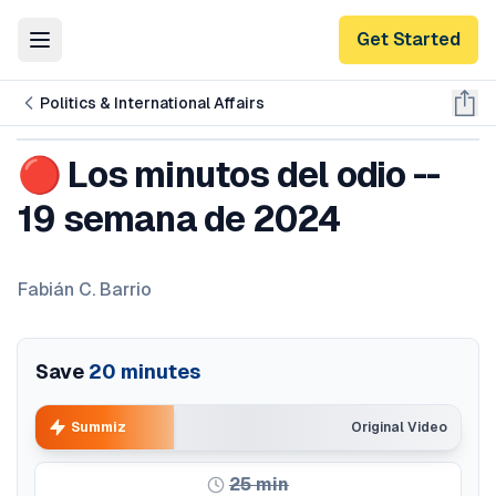
Get Started
Toggle Menu
Politics & International Affairs
🔴 Los minutos del odio --
19 semana de 2024
Fabián C. Barrio
Save
20
minutes
Summiz
Original Video
25
min