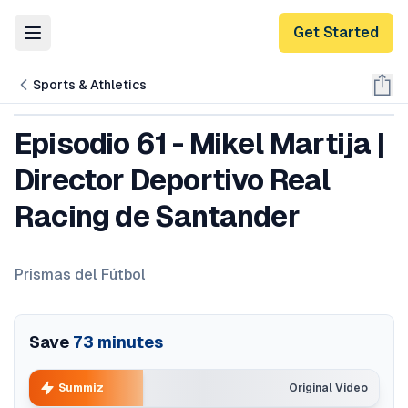
Get Started
Toggle Menu
Sports & Athletics
Episodio 61 - Mikel Martija |
Director Deportivo Real
Racing de Santander
Prismas del Fútbol
Save
73
minutes
Summiz
Original Video