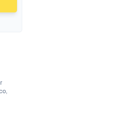
r
co,