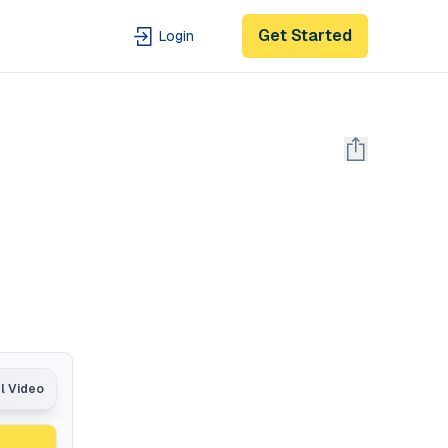
Get Started
Login
al Video