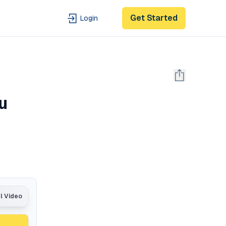
Get Started
Login
u
al Video