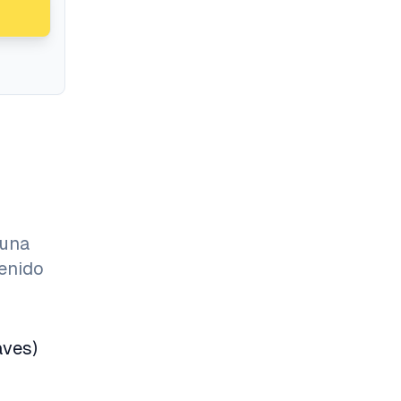
 una
tenido
aves)