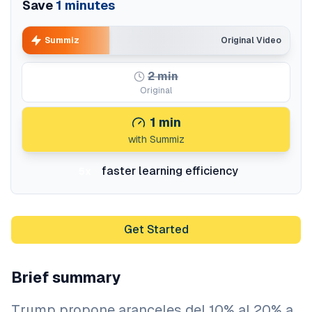
Save
1
minutes
Summiz
Original Video
2
min
Original
1
min
with Summiz
faster learning efficiency
5x
Get Started
Brief summary
Trump propone aranceles del 10% al 20% a