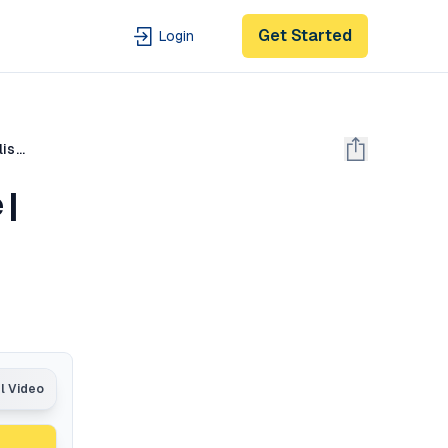
Get Started
Login
HSC ১ ক্লাসে ENGLISH ৩৫ মার্কের প্রস্তুতি | Artificial Intelligence | Unit 01 Lesson 02; English 1st
 |
al Video