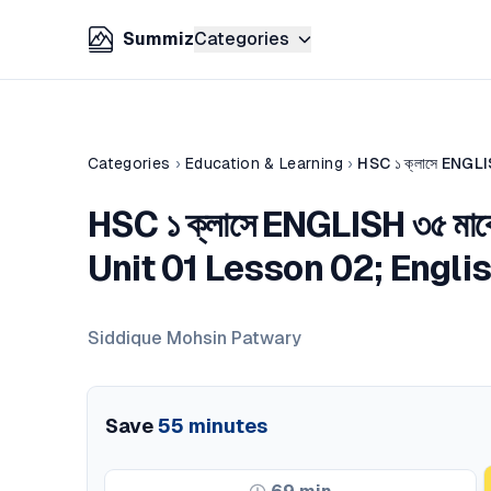
Summiz
Categories
Categories
›
Education & Learning
›
HSC ১ ক্লাসে ENGLISH ৩৫ মার্কে
Unit 01 Lesson 02; Englis
Siddique Mohsin Patwary
Save
55
minutes