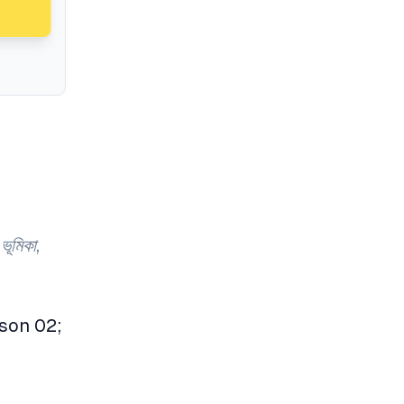
ভূমিকা,
esson 02;